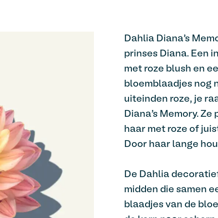
Dahlia Diana’s Memo
prinses Diana. Een 
met roze blush en e
bloemblaadjes nog n
uiteinden roze, je ra
Diana’s Memory. Ze p
haar met roze of jui
Door haar lange hou
De Dahlia decoratief
midden die samen e
blaadjes van de bloe